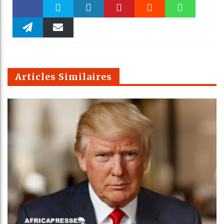
Faceboo
Twitter
linkedin
Pinteres
Reddit
WhatsAp
k
Telegra
Email
t
pt
m
Articles Similaires