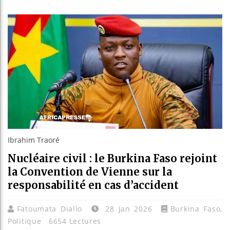
Les jeune
Guinée :
Réforme é
Bénin : P
Ibrahim Traoré
Nucléaire civil : le Burkina Faso rejoint
la Convention de Vienne sur la
responsabilité en cas d’accident
Fatoumata Diallo
28 Jan 2026
Burkina Faso
,
Politique
6654 Lectures