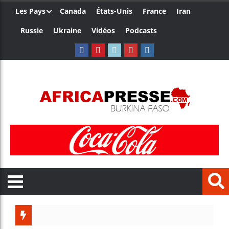
Les Pays
Canada
États-Unis
France
Iran
Russie
Ukraine
Vidéos
Podcasts
Trump no