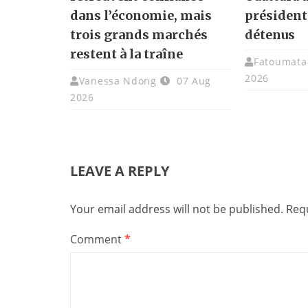
dans l’économie, mais
présidenti
trois grands marchés
détenus
restent à la traîne
Fatoumata 
2026
Vanessa Ndong
07 Aug
2026
LEAVE A REPLY
Your email address will not be published.
Requ
Comment
*