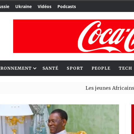
ussie
Ukraine
Vidéos
Podcasts
IRONNEMENT
SANTÉ
SPORT
PEOPLE
TECH
Les jeunes Africains retrouve
Aliko Dangote et Mark Carney 