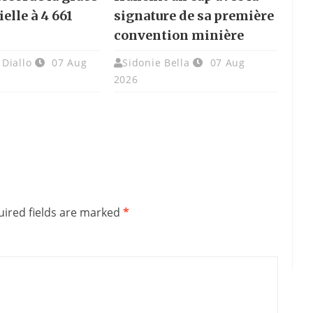
elle à 4 661
signature de sa première
convention minière
Diallo
07 Aug
Sidonie Bella
07 Aug
2026
ired fields are marked
*