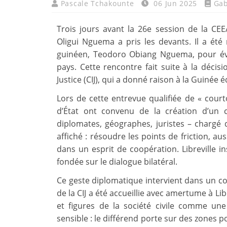
Pascale Tchakounte
06 Jun 2025
Ga
Trois jours avant la 26e session de la CEE
Oligui Nguema a pris les devants. Il a ét
guinéen, Teodoro Obiang Nguema, pour évo
pays. Cette rencontre fait suite à la décis
Justice (CIJ), qui a donné raison à la Guinée
Lors de cette entrevue qualifiée de « court
d’État ont convenu de la création d’un 
diplomates, géographes, juristes – chargé d
affiché : résoudre les points de friction, au
dans un esprit de coopération. Libreville in
fondée sur le dialogue bilatéral.
Ce geste diplomatique intervient dans un co
de la CIJ a été accueillie avec amertume à Li
et figures de la société civile comme une 
sensible : le différend porte sur des zones p