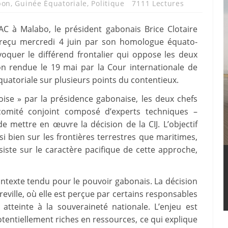
bon
,
Guinée Équatoriale
,
Politique
7111 Lectures
AC à Malabo, le président gabonais Brice Clotaire
é reçu mercredi 4 juin par son homologue équato-
quer le différend frontalier qui oppose les deux
ion rendue le 19 mai par la Cour internationale de
 équatoriale sur plusieurs points du contentieux.
oise » par la présidence gabonaise, les deux chefs
comité conjoint composé d’experts techniques –
e mettre en œuvre la décision de la CIJ. L’objectif
ssi bien sur les frontières terrestres que maritimes,
siste sur le caractère pacifique de cette approche,
ntexte tendu pour le pouvoir gabonais. La décision
breville, où elle est perçue par certains responsables
atteinte à la souveraineté nationale. L’enjeu est
otentiellement riches en ressources, ce qui explique