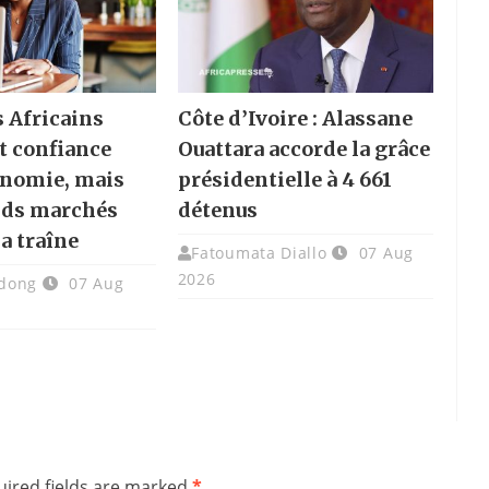
s Africains
Côte d’Ivoire : Alassane
t confiance
Ouattara accorde la grâce
onomie, mais
présidentielle à 4 661
nds marchés
détenus
la traîne
Fatoumata Diallo
07 Aug
2026
dong
07 Aug
ired fields are marked
*