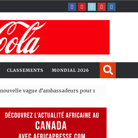
CLASSEMENTS
MONDIAL 2026
gue d’ambassadeurs pour renforcer la présence améri
ident du tout premier Sénat issu de la réforme constitu