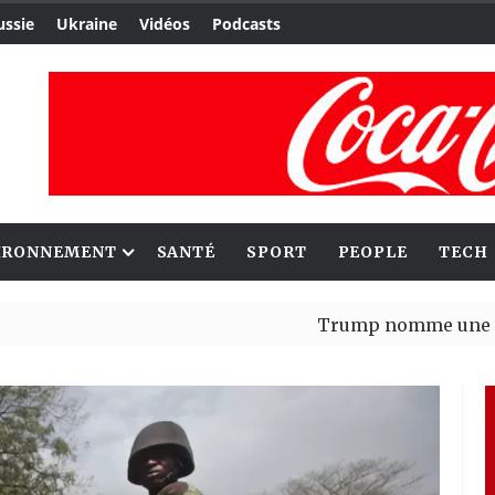
ussie
Ukraine
Vidéos
Podcasts
IRONNEMENT
SANTÉ
SPORT
PEOPLE
TECH
Trump nomme une nouvelle va
Bénin : Patrice Talon élu prés