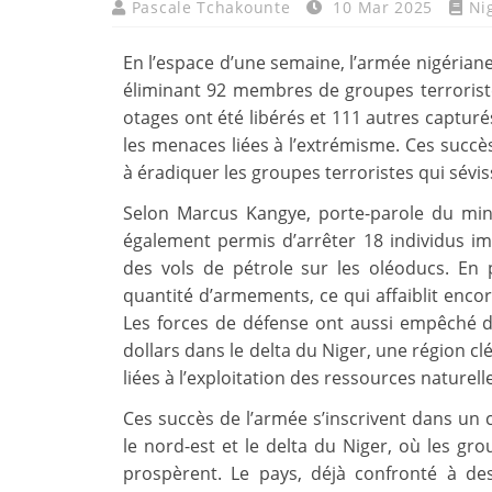
Pascale Tchakounte
10 Mar 2025
Ni
En l’espace d’une semaine, l’armée nigériane
éliminant 92 membres de groupes terroristes
otages ont été libérés et 111 autres capturés
les menaces liées à l’extrémisme. Ces succ
à éradiquer les groupes terroristes qui sévis
Selon Marcus Kangye, porte-parole du mini
également permis d’arrêter 18 individus im
des vols de pétrole sur les oléoducs. En 
quantité d’armements, ce qui affaiblit encor
Les forces de défense ont aussi empêché d
dollars dans le delta du Niger, une région cl
liées à l’exploitation des ressources naturell
Ces succès de l’armée s’inscrivent dans un
le nord-est et le delta du Niger, où les grou
prospèrent. Le pays, déjà confronté à de