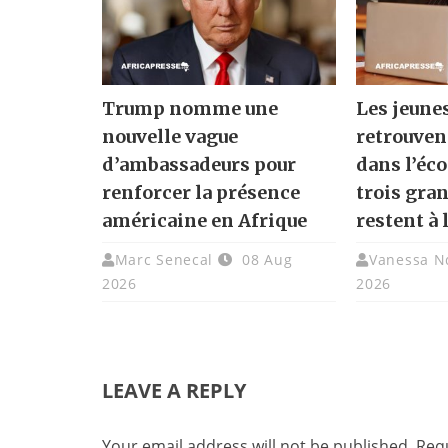
Trump nomme une
Les jeune
nouvelle vague
retrouven
d’ambassadeurs pour
dans l’éc
renforcer la présence
trois gra
américaine en Afrique
restent à 
Marc Senecal
08 Aug
Vanessa N
2026
2026
LEAVE A REPLY
Your email address will not be published.
Requ