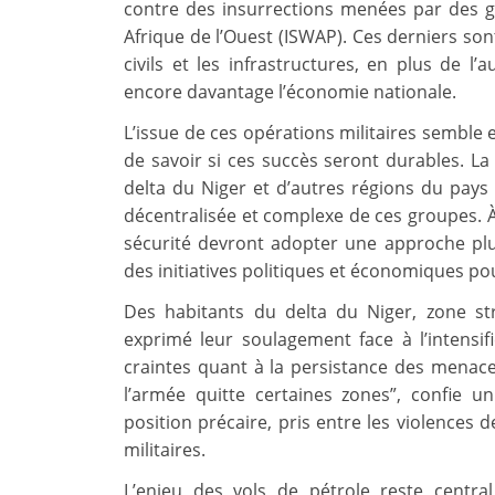
contre des insurrections menées par des 
Afrique de l’Ouest (ISWAP). Ces derniers s
civils et les infrastructures, en plus de l
encore davantage l’économie nationale.
L’issue de ces opérations militaires semble
de savoir si ces succès seront durables. La l
delta du Niger et d’autres régions du pays
décentralisée et complexe de ces groupes. À
sécurité devront adopter une approche plus
des initiatives politiques et économiques pou
Des habitants du delta du Niger, zone str
exprimé leur soulagement face à l’intensifi
craintes quant à la persistance des menac
l’armée quitte certaines zones”, confie un
position précaire, pris entre les violences
militaires.
L’enjeu des vols de pétrole reste centr