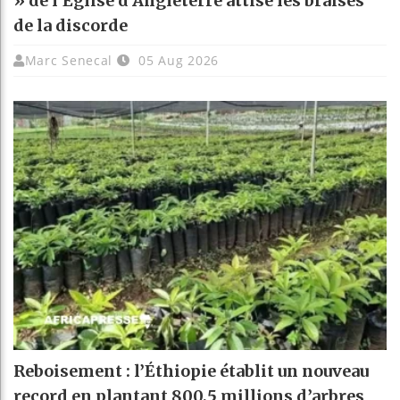
» de l’Église d’Angleterre attise les braises
de la discorde
Marc Senecal
05 Aug 2026
Reboisement : l’Éthiopie établit un nouveau
record en plantant 800,5 millions d’arbres