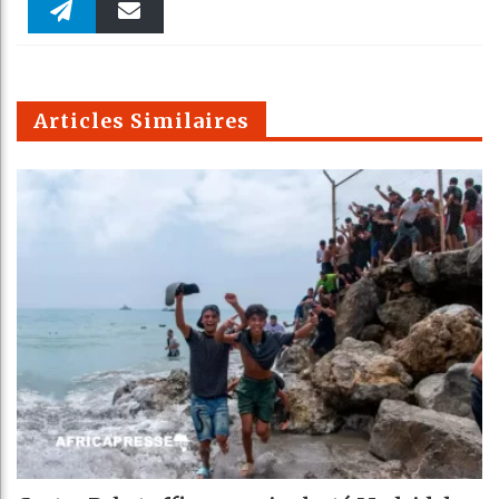
Faceboo
Twitter
linkedin
Pinteres
Reddit
WhatsAp
k
Telegra
Email
t
pt
m
Articles Similaires