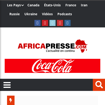
Les Pays
Canada
États-Unis
France
Iran
Russie
Ukraine
Vidéos
Podcasts
Ceuta : 