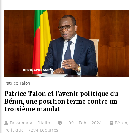
Réparati
Canada :
Reboisem
Patrice Talon
Patrice Talon et l’avenir politique du
Bénin, une position ferme contre un
troisième mandat
Fatoumata Diallo
09 Feb 2024
Bénin
,
Politique
7294 Lectures