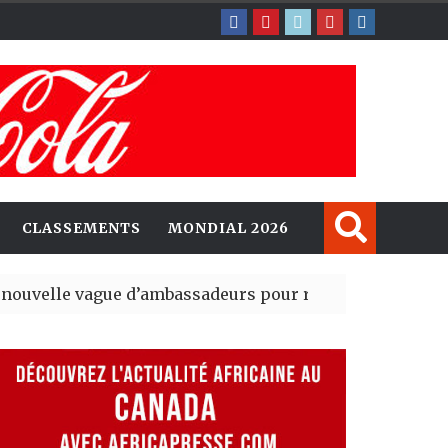
CLASSEMENTS
MONDIAL 2026
ague d’ambassadeurs pour renforcer la présence amér
ésident du tout premier Sénat issu de la réforme constit