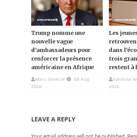
Trump nomme une
Les jeune
nouvelle vague
retrouven
d’ambassadeurs pour
dans l’éc
renforcer la présence
trois gra
américaine en Afrique
restent à 
Marc Senecal
08 Aug
Vanessa N
2026
2026
LEAVE A REPLY
Your email address will not be published.
Requ