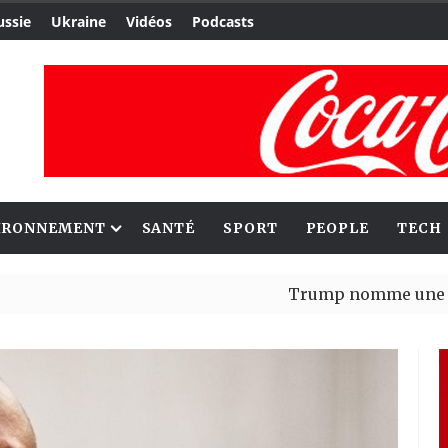
ussie
Ukraine
Vidéos
Podcasts
IRONNEMENT
SANTÉ
SPORT
PEOPLE
TECH
Trump nomme une nouvelle v
Bénin : Patrice Talon élu pr