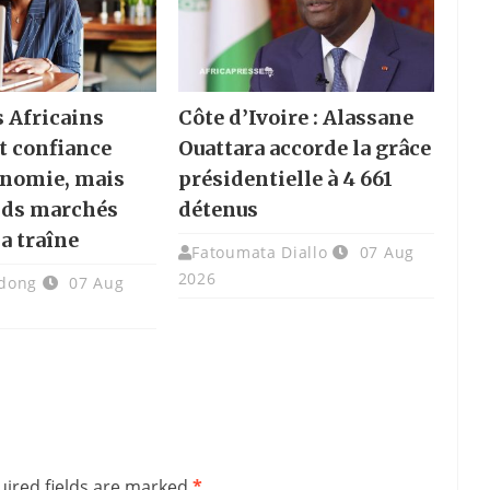
s Africains
Côte d’Ivoire : Alassane
t confiance
Ouattara accorde la grâce
onomie, mais
présidentielle à 4 661
nds marchés
détenus
la traîne
Fatoumata Diallo
07 Aug
2026
dong
07 Aug
ired fields are marked
*