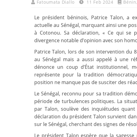
Fatoumata Diallo
11 Feb 2024
Bénin
Le président béninois, Patrice Talon, a e
actuelle au Sénégal, marquant ainsi une posi
à Cotonou. Sa déclaration, « Ce qui se p
divergence notable d’opinion avec son homol
Patrice Talon, lors de son intervention du 8
au Sénégal mais a aussi appelé à une réf
dénonce un coup d’État institutionnel, me
représente pour la tradition démocratiqu
position ne manque pas de susciter des réact
Le Sénégal, reconnu pour sa tradition démoc
période de turbulences politiques. La situati
par Talon, soulève des inquiétudes quant 
déclaration du président Talon survient dan
sur le Sénégal, cherchant des signes de résol
Le président Talon espère que la sagesse 