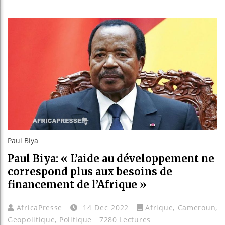
Guinée :
Réforme é
Bénin : 
Aliko Da
Paul Biya
Paul Biya: « L’aide au développement ne
correspond plus aux besoins de
financement de l’Afrique »
AfricaPresse
14 Dec 2022
Afrique
,
Cameroun
,
Geopolitique
,
Politique
7280 Lectures