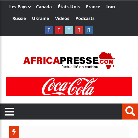
Les Pays
Canada
États-Unis
France
Iran
Russie
Ukraine
Vidéos
Podcasts
Les jeun