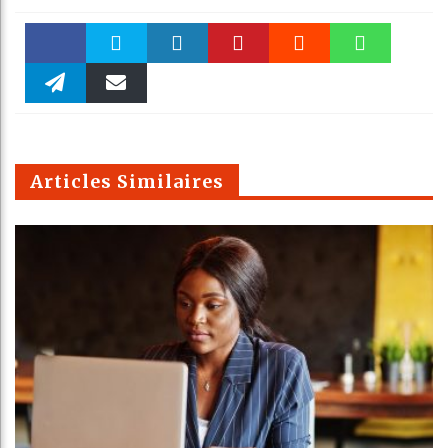
Faceboo
Twitter
linkedin
Pinteres
Reddit
WhatsAp
k
Telegra
Email
t
pt
m
Articles Similaires