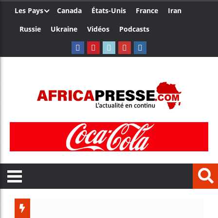
Les Pays
Canada
États-Unis
France
Iran
Russie
Ukraine
Vidéos
Podcasts
Les jeun