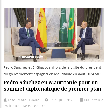
Guinée :
Réforme 
Bénin : 
Aliko Da
Pedro Sanchez et El Ghazouani lors de la visite du président
du gouvernement espagnol en Mauritanie en aout 2024 @DR
Pedro Sánchez en Mauritanie pour un
sommet diplomatique de premier plan
Fatoumata Diallo
17 Jul 2025
Mauritanie
,
Politique
6895 Lectures