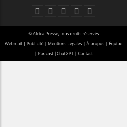
©
Africa Presse
, tous droits réservés
Webmail
|
Publicité
| Mentions Legales |
À propos
|
Équipe
|
Podcast
|
ChatGPT
|
Contact