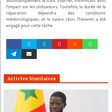
automatiquement le trafic Internet, minimisant ainsi
l’impact sur les utilisateurs. Toutefois, la durée de la
réparation dépendra des conditions
météorologiques, et le navire Léon Thévenin a été
engagé pour cette tâche.
Faceboo
Twitter
linkedin
Pinteres
Reddit
WhatsAp
k
Telegra
Email
t
pt
m
Articles Similaires