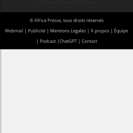
©
Africa Presse
, tous droits réservés
Webmail
|
Publicité
| Mentions Legales |
À propos
|
Équipe
|
Podcast
|
ChatGPT
|
Contact