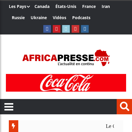
Les Pays
Canada
États-Unis
France
Iran
Russie
Ukraine
Vidéos
Podcasts
Le Cameroun et le J