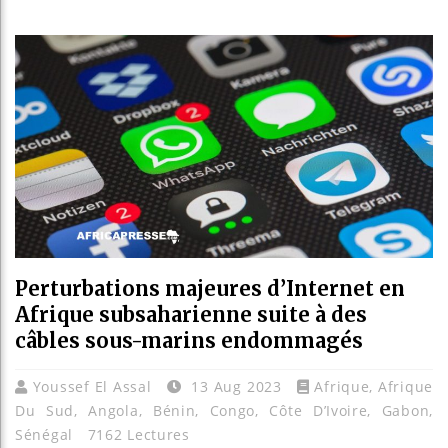
Bassirou Diomaye Fa
Côte d’Ivoire : l’IN
Tunisie : la crise 
Ceuta : Rabat affirm
Perturbations majeures d’Internet en
Afrique subsaharienne suite à des
câbles sous-marins endommagés
Youssef El Assal
13 Aug 2023
Afrique
,
Afrique
Du Sud
,
Angola
,
Bénin
,
Congo
,
Côte D’Ivoire
,
Gabon
,
Sénégal
7162 Lectures