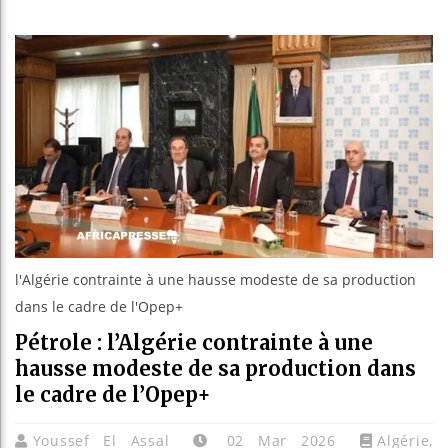
Les jeun
Guinée :
Réforme é
Bénin : 
l'Algérie contrainte à une hausse modeste de sa production
dans le cadre de l'Opep+
Pétrole : l’Algérie contrainte à une
hausse modeste de sa production dans
le cadre de l’Opep+
Youssef El Assal
02 Mar 2026
Algérie
,