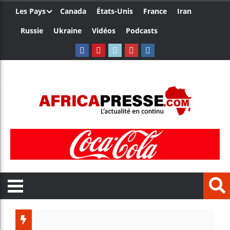
Les Pays
Canada
États-Unis
France
Iran
Russie
Ukraine
Vidéos
Podcasts
Trump no