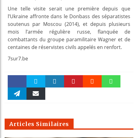
Une telle visite serait une première depuis que
l’Ukraine affronte dans le Donbass des séparatistes
soutenus par Moscou (2014), et depuis plusieurs
mois l’armée régulière russe, flanquée de
combattants du groupe paramilitaire Wagner et de
centaines de réservistes civils appelés en renfort.
7sur7.be
Faceboo
Twitter
linkedin
Pinteres
Reddit
WhatsAp
k
Telegra
Email
t
pt
m
Articles Similaires