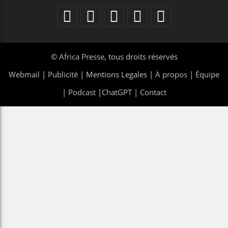
©
Africa Presse
, tous droits réservés
Webmail
|
Publicité
| Mentions Legales |
À propos
|
Équipe
|
Podcast
|
ChatGPT
|
Contact