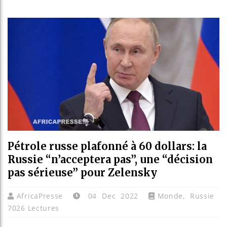
Les jeunes
Guinée : 
Réforme él
Bénin : Pa
Pétrole russe plafonné à 60 dollars: la
Russie “n’acceptera pas”, une “décision
pas sérieuse” pour Zelensky
AfricaPresse
04 Dec 2022
Monde
,
Russie
7026 Lectures