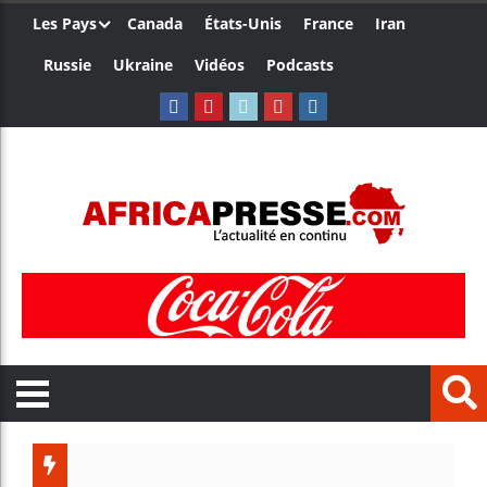
Les Pays
Canada
États-Unis
France
Iran
Russie
Ukraine
Vidéos
Podcasts
Trump nom