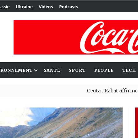
ussie
Ukraine
Vidéos
Podcasts
IRONNEMENT
SANTÉ
SPORT
PEOPLE
TECH
Ceuta : Rabat affirme avoir al
Reboisement : l’Éthiopie étab