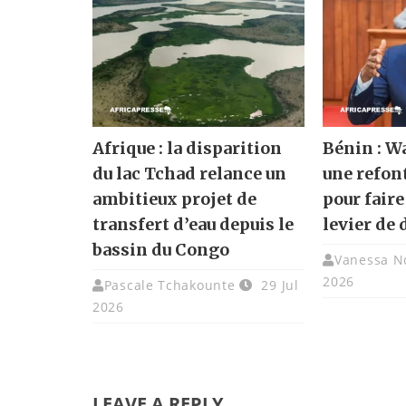
Afrique : la disparition
Bénin : W
du lac Tchad relance un
une refon
ambitieux projet de
pour faire
transfert d’eau depuis le
levier de
bassin du Congo
Vanessa N
2026
Pascale Tchakounte
29 Jul
2026
LEAVE A REPLY