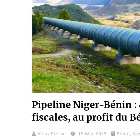
Pipeline Niger-Bénin : 
fiscales, au profit du B
AfricaPresse
15 Mar 2023
Bénin
,
Ni