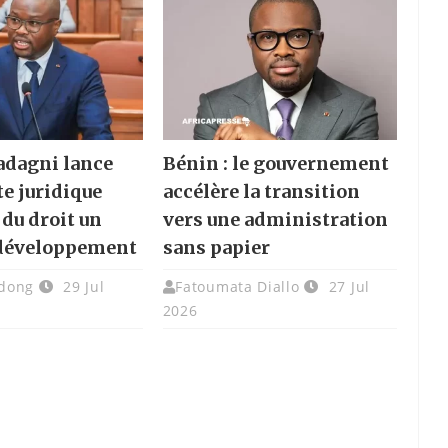
adagni lance
Bénin : le gouvernement
te juridique
accélère la transition
 du droit un
vers une administration
 développement
sans papier
dong
29 Jul
Fatoumata Diallo
27 Jul
2026