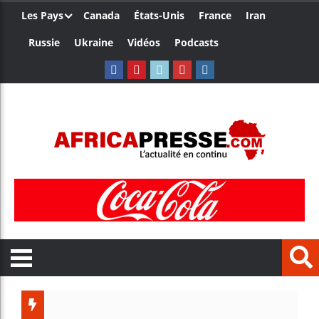
Les Pays
Canada
États-Unis
France
Iran
Russie
Ukraine
Vidéos
Podcasts
Les jeun