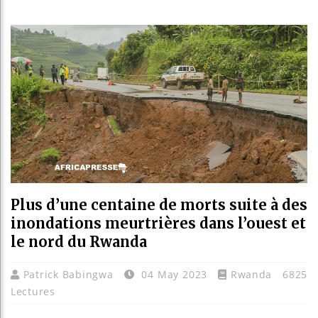
Guinée :
Réforme é
Bénin : 
Aliko Da
Plus d’une centaine de morts suite à des
inondations meurtrières dans l’ouest et
le nord du Rwanda
Patrick Babingwa
04 May 2023
Rwanda
6825
Lectures