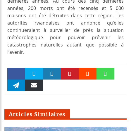
dernières années. Au cours des cinq dernières
années, 200 morts ont été recensés et 5 000
maisons ont été détruites dans cette région. Les
autorités rwandaises ont annoncé qu’elles
continueraient à surveiller de près la situation
météorologique pour pouvoir prévenir les
catastrophes naturelles autant que possible à
l’avenir.
Faceboo
Twitter
linkedin
Pinteres
Reddit
WhatsAp
k
Telegra
Email
t
pt
m
Articles Similaires