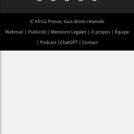
©
Africa Presse
, tous droits réservés
Webmail
|
Publicité
| Mentions Legales |
À propos
|
Équipe
|
Podcast
|
ChatGPT
|
Contact