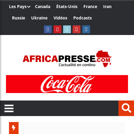
Les Pays
Canada
États-Unis
France
Iran
Russie
Ukraine
Vidéos
Podcasts
Les jeunes Africa