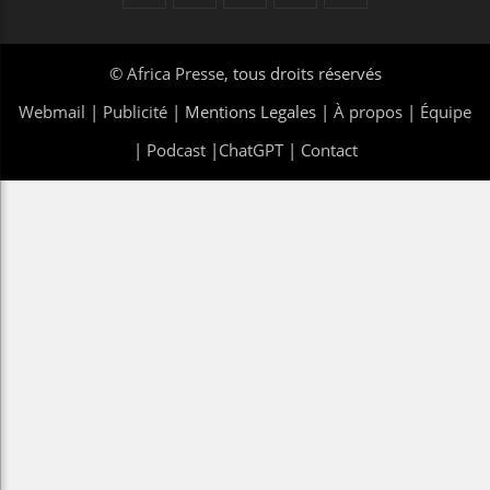
©
Africa Presse
, tous droits réservés
Webmail
|
Publicité
| Mentions Legales |
À propos
|
Équipe
|
Podcast
|
ChatGPT
|
Contact