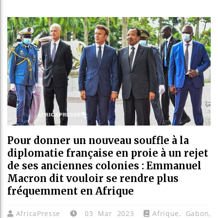
Guinée : Nimba M
Réforme électorale
Bénin : Patrice T
Aliko Dangote et 
Pour donner un nouveau souffle à la
diplomatie française en proie à un rejet
de ses anciennes colonies : Emmanuel
Macron dit vouloir se rendre plus
fréquemment en Afrique
AfricaPresse
03 Mar 2023
Afrique
,
Gabon
,