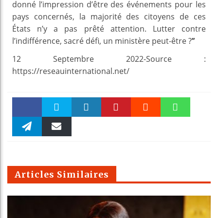
donné l’impression d’être des événements pour les
pays concernés, la majorité des citoyens de ces
États n’y a pas prêté attention. Lutter contre
l’indifférence, sacré défi, un ministère peut-être ?
’’
12 Septembre 2022-Source :
https://reseauinternational.net/
Faceboo
Twitter
linkedin
Pinteres
Reddit
WhatsAp
k
Telegra
Email
t
pt
m
Articles Similaires