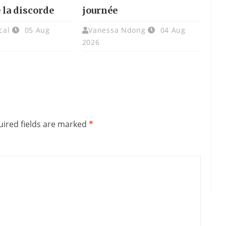
 la discorde
journée
cal
05 Aug
Vanessa Ndong
04 Aug
2026
ired fields are marked
*