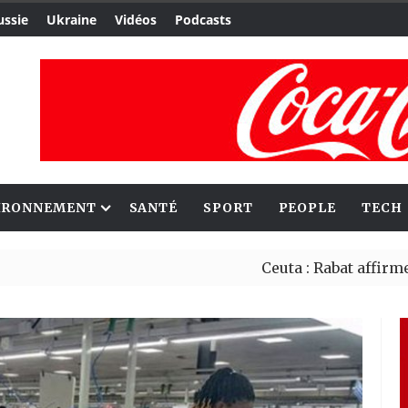
ussie
Ukraine
Vidéos
Podcasts
IRONNEMENT
SANTÉ
SPORT
PEOPLE
TECH
Ceuta : Rabat affirme avoir al
Reboisement : l’Éthiopie étab