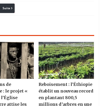
Suite
Pinterest
Reddit
Email
ns de
Reboisement : l’Éthiopie
e : le projet «
établit un nouveau record
 l’Église
en plantant 800,5
re attise les
millions d’arbres en une