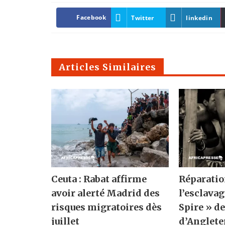
Facebook
Twitter
linkedin
Articles Similaires
Ceuta : Rabat affirme
Réparatio
avoir alerté Madrid des
l’esclavag
risques migratoires dès
Spire » de
juillet
d’Angleter