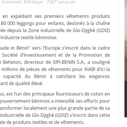
,
Économie
,
Politique
7287 Lectures
ve en expédiant ses premiers vêtements produits
80 000 leggings pour enfants, destinés à la chaîne
yée depuis la Zone industrielle de Glo-Djigbé (GDIZ)
industrie textile béninoise.
de in Bénin” vers l’Europe s’inscrit dans le cadre
 Société d’Investissement et de la Promotion de
dji Beheton, directeur de SIPI-BENIN S.A., a souligné
millions de pièces de vêtements pour KIABI d’ici la
capacité du Bénin à satisfaire les exigences
ard de qualité élevé.
so, est l’un des principaux fournisseurs de coton en
 gouvernement béninois a intensifié ses efforts pour
à transformer localement une plus grande partie de sa
ndustrielle de Glo-Djigbé (GDIZ) s’inscrit dans cette
ale de produits textiles et de vêtements.