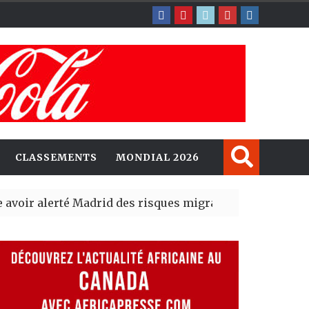
CLASSEMENTS
MONDIAL 2026
erté Madrid des risques migratoires dès juillet
| 05 Aug 2
lit un nouveau record en plantant 800,5 millions d’arbr