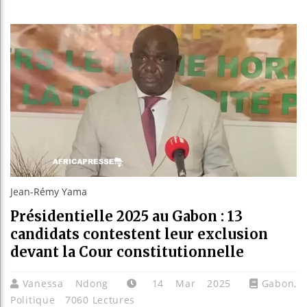
Les jeune
Guinée : 
Réforme él
Bénin : Pa
Jean-Rémy Yama
Présidentielle 2025 au Gabon : 13
candidats contestent leur exclusion
devant la Cour constitutionnelle
Vanessa Ndong
14 Mar 2025
Gabon
,
Politique
7060 Lectures