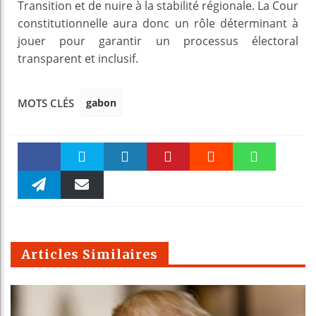
Transition et de nuire à la stabilité régionale. La Cour
constitutionnelle aura donc un rôle déterminant à
jouer pour garantir un processus électoral
transparent et inclusif.
gabon
MOTS CLÉS
Faceboo
Twitter
linkedin
Pinteres
Reddit
WhatsAp
k
Telegra
Email
t
pt
m
Articles Similaires