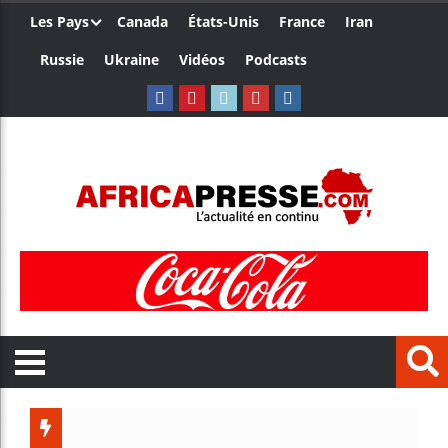
Les Pays
Canada
États-Unis
France
Iran
Russie
Ukraine
Vidéos
Podcasts
Trump nom