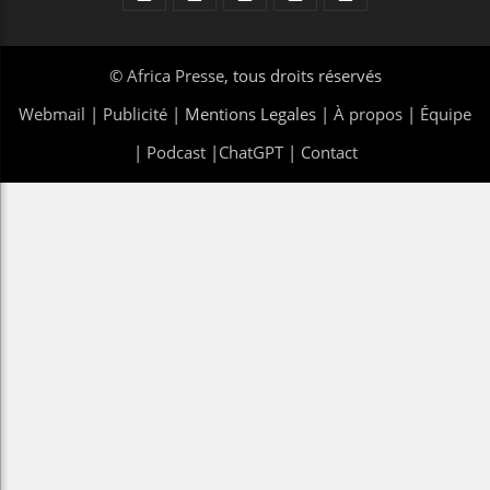
©
Africa Presse
, tous droits réservés
Webmail
|
Publicité
| Mentions Legales |
À propos
|
Équipe
|
Podcast
|
ChatGPT
|
Contact