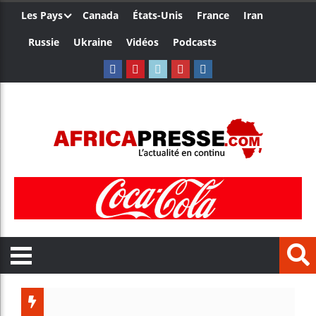
Les Pays
Canada
États-Unis
France
Iran
Russie
Ukraine
Vidéos
Podcasts
Les je