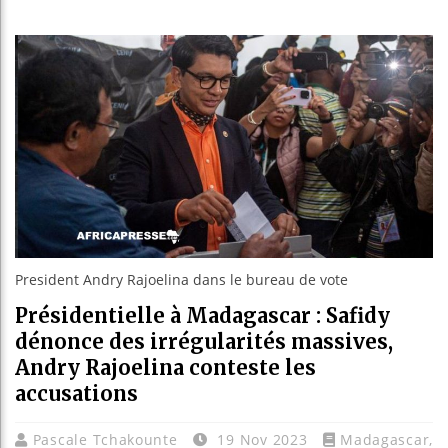
Guinée
Réforme
Bénin :
Aliko 
President Andry Rajoelina dans le bureau de vote
Présidentielle à Madagascar : Safidy
dénonce des irrégularités massives,
Andry Rajoelina conteste les
accusations
Pascale Tchakounte
19 Nov 2023
Madagascar
,