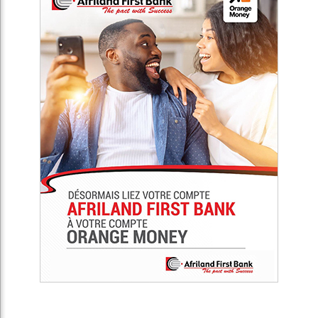
Africa Presse est un média de référence de débats sur
l’actualité en Afrique. Notre objectif est non seulement de
connecter l’Afrique au reste du monde, mais d’établir un
moyen de communication simple et efficace, et ainsi
promouvoir la diversité du continent sur tous les plans de
l'actualité.
Articles Récents