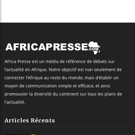
Les jeunes Africains retrouvent
confiance dans l’économie, mais
trois grands marchés restent à la
traîne
Côte d’Ivoire : Alassane Ouattara
accorde la grâce présidentielle à 4
661 détenus
Retrouvez AfricaPresse Sur :
©
Africa Presse
, tous droits réservés
Webmail
|
Publicité
| Mentions Legales |
À propos
|
Équipe