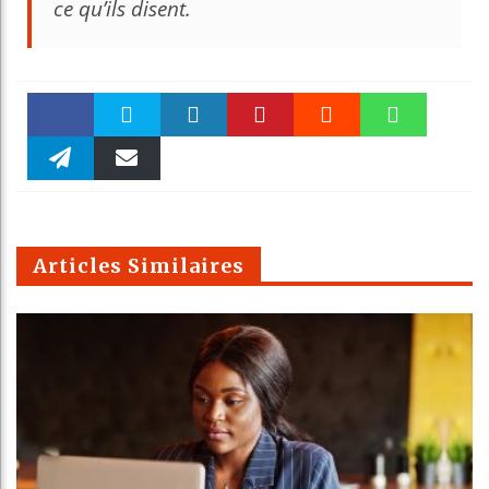
ce qu’ils disent.
Faceboo
Twitter
linkedin
Pinteres
Reddit
WhatsAp
k
Telegra
Email
t
pt
m
Articles Similaires