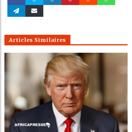
Faceboo
Twitter
linkedin
Pinteres
Reddit
WhatsAp
k
Telegra
Email
t
pt
m
Articles Similaires