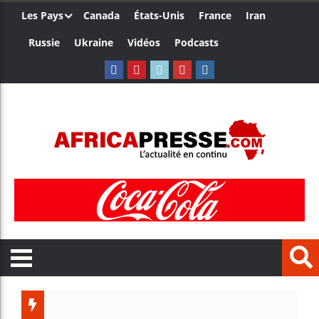
Les Pays
Canada
États-Unis
France
Iran
Russie
Ukraine
Vidéos
Podcasts
Trump n