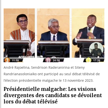
Les jeun
Guinée :
Réforme é
Bénin : 
André Rajoelina, Sendrison Raderanirina et Siteny
Randrianasoloniaiko ont participé au seul débat télévisé de
l’élection présidentielle malgache le 13 novembre 2023.
Présidentielle malgache: Les visions
divergentes des candidats se dévoilent
lors du débat télévisé