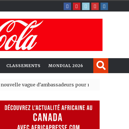
CLASSEMENTS
MONDIAL 2026
ague d’ambassadeurs pour renforcer la présence amér
sident du tout premier Sénat issu de la réforme constit