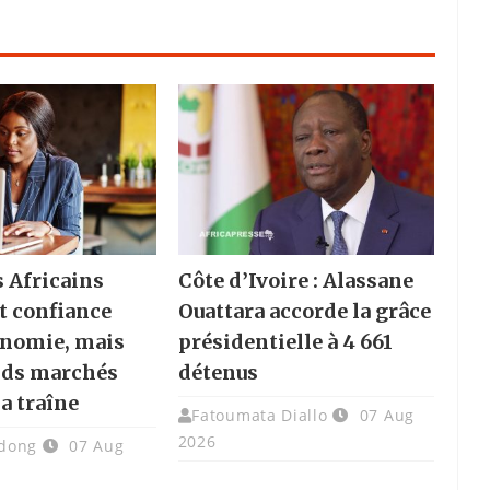
s Africains
Côte d’Ivoire : Alassane
t confiance
Ouattara accorde la grâce
onomie, mais
présidentielle à 4 661
nds marchés
détenus
la traîne
Fatoumata Diallo
07 Aug
2026
dong
07 Aug