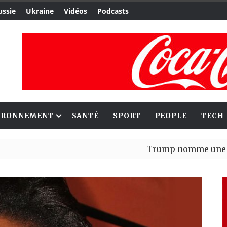
ussie
Ukraine
Vidéos
Podcasts
IRONNEMENT
SANTÉ
SPORT
PEOPLE
TECH
Trump nomme une nouvelle v
Bénin : Patrice Talon élu pré