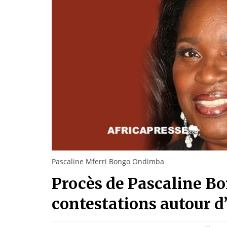
Pascaline Mferri Bongo Ondimba
Procès de Pascaline Bon
contestations autour d