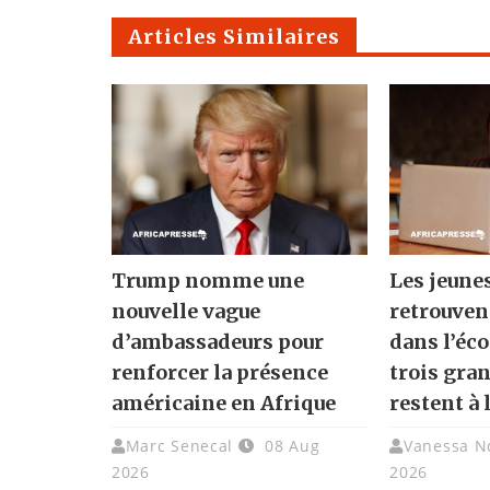
Articles Similaires
Trump nomme une
Les jeune
nouvelle vague
retrouven
d’ambassadeurs pour
dans l’éc
renforcer la présence
trois gra
américaine en Afrique
restent à 
Marc Senecal
08 Aug
Vanessa N
2026
2026