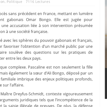
bon
,
Politique
7116 Lectures
rocès sans précédent en France, mettant en lumière
ident gabonais Omar Bongo. Elle est jugée pour
, une accusation liée à son intervention présumée
on à une société française.
 avec les sphères du pouvoir gabonais et français,
ur favoriser l’obtention d’un marché public par une
ffaire soulève des questions sur les pratiques de
ter entre les deux pays.
ique complexe. Pascaline est non seulement la fille
mais également la sœur d’Ali Bongo, déposé par un
 familiale imbrique des enjeux politiques profonds,
 sur l’affaire.
 Maître Dreyfus-Schmidt, conteste vigoureusement
 arguments juridiques tels que l’incompétence de la
 et la saisie illégale de preuves. De plus, la défense