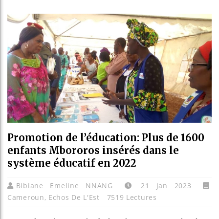
Les jeunes
Guinée : 
Réforme él
Bénin : Pa
Promotion de l’éducation: Plus de 1600
enfants Mbororos insérés dans le
système éducatif en 2022
Bibiane Emeline NNANG
21 Jan 2023
Cameroun
,
Echos De L'Est
7519 Lectures