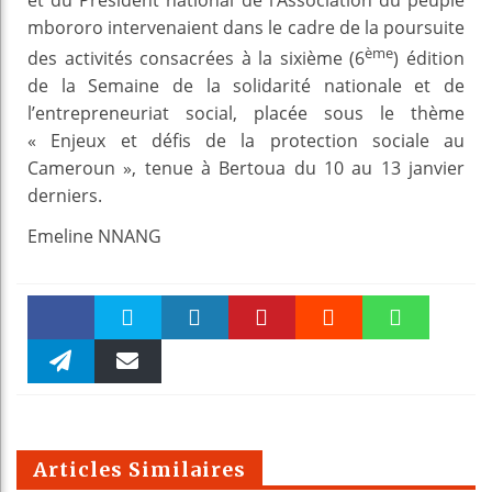
mbororo intervenaient dans le cadre de la poursuite
ème
des activités consacrées à la sixième (6
) édition
de la Semaine de la solidarité nationale et de
l’entrepreneuriat social, placée sous le thème
« Enjeux et défis de la protection sociale au
Cameroun », tenue à Bertoua du 10 au 13 janvier
derniers.
Emeline NNANG
Faceboo
Twitter
linkedin
Pinteres
Reddit
WhatsAp
k
Telegra
Email
t
pt
m
Articles Similaires