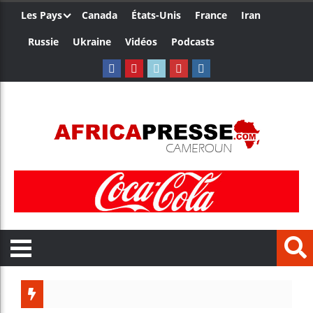
Les Pays
Canada
États-Unis
France
Iran
Russie
Ukraine
Vidéos
Podcasts
Trump nom