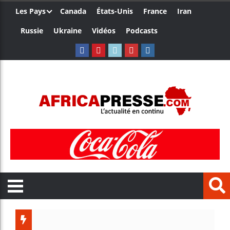
Les Pays
Canada
États-Unis
France
Iran
Russie
Ukraine
Vidéos
Podcasts
Trump n