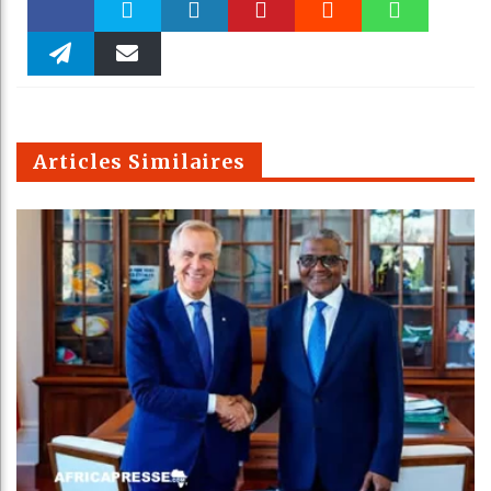
Faceboo
Twitter
linkedin
Pinteres
Reddit
WhatsAp
k
Telegra
Email
t
pt
m
Articles Similaires