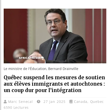
Les jeun
Guinée 
Réforme 
Bénin : 
Le ministre de l'Éducation, Bernard Drainville
Québec suspend les mesures de soutien
aux élèves immigrants et autochtones :
un coup dur pour l’intégration
Marc Senecal
27 Jan 2025
Canada
,
Quebec
6590 Lectures