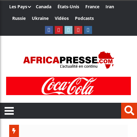
Les Pays
Canada
États-Unis
France
Iran
Russie
Ukraine
Vidéos
Podcasts
Les jeun