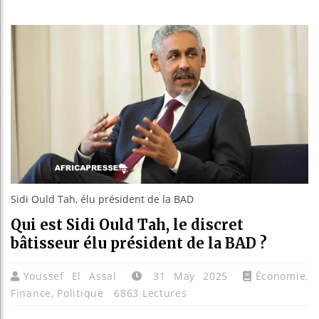
Guinée :
Réforme é
Bénin : 
Aliko Da
Sidi Ould Tah, élu président de la BAD
Qui est Sidi Ould Tah, le discret
bâtisseur élu président de la BAD ?
Youssef El Assal
31 May 2025
Économie
,
Finance
,
Politique
6863 Lectures