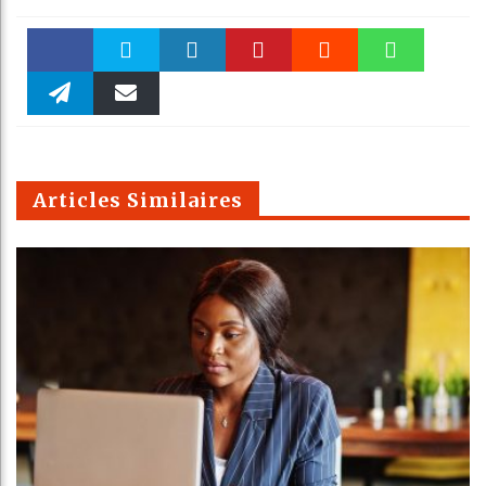
Faceboo
Twitter
linkedin
Pinteres
Reddit
WhatsAp
k
Telegra
Email
t
pt
m
Articles Similaires