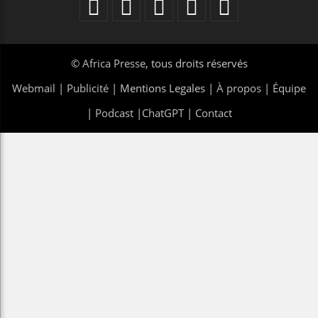
©
Africa Presse
, tous droits réservés
Webmail
|
Publicité
| Mentions Legales |
À propos
|
Équipe
|
Podcast
|
ChatGPT
|
Contact