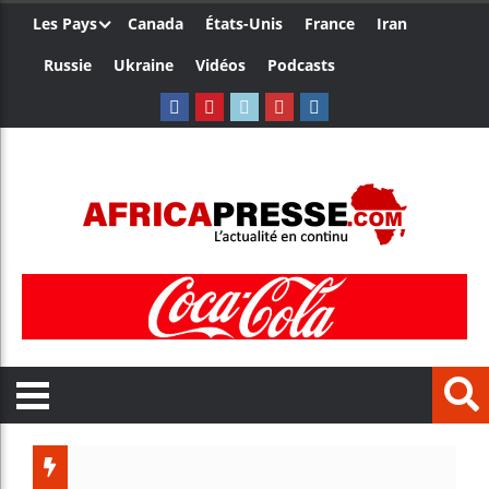
Les Pays
Canada
États-Unis
France
Iran
Russie
Ukraine
Vidéos
Podcasts
Le Camero