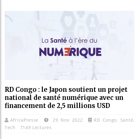
Guinée 
Réforme 
Bénin : 
Aliko D
RD Congo : le Japon soutient un projet
national de santé numérique avec un
financement de 2,5 millions USD
AfricaPresse
29 Nov 2022
RD Congo
,
Santé
,
Tech
7149 Lectures