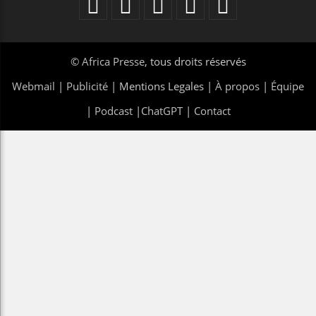
©
Africa Presse
, tous droits réservés
Webmail
|
Publicité
| Mentions Legales |
À propos
|
Équipe
|
Podcast
|
ChatGPT
|
Contact