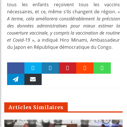
tous les enfants reçoivent tous les vaccins
nécessaires, et ce, même s’ils changent de région. «
A terme, cela améliorera considérablement la précision
des données administratives pour mieux estimer la
couverture vaccinale, y compris la vaccination de routine
et Covid-19
», a indiqué Hiro Minami, Ambassadeur
du Japon en République démocratique du Congo.
Faceboo
Twitter
linkedin
Pinteres
Reddit
WhatsAp
k
Telegra
Email
t
pt
m
Articles Similaires