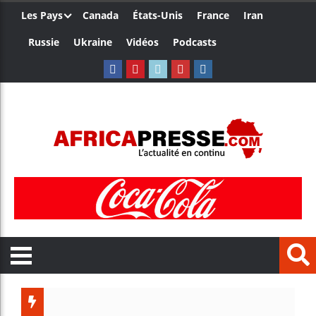
Les Pays
Canada
États-Unis
France
Iran
Russie
Ukraine
Vidéos
Podcasts
Les jeun