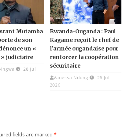
nstant Mutamba
Rwanda-Ouganda : Paul
porte de son
Kagame reçoit le chef de
 dénonce un «
l’armée ougandaise pour
 » judiciaire
renforcer la coopération
sécuritaire
bingwa
28 Jul
Vanessa Ndong
26 Jul
2026
ired fields are marked
*