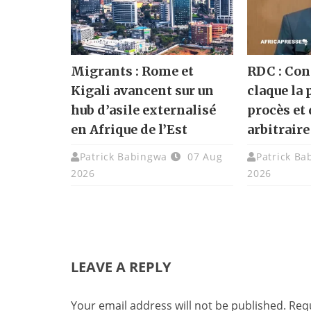
Migrants : Rome et
RDC : Co
Kigali avancent sur un
claque la 
hub d’asile externalisé
procès et
en Afrique de l’Est
arbitraire
Patrick Babingwa
07 Aug
Patrick Ba
2026
2026
LEAVE A REPLY
Your email address will not be published.
Requ