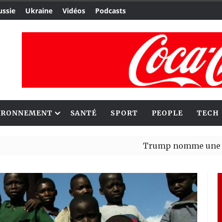
ussie
Ukraine
Vidéos
Podcasts
IRONNEMENT
SANTÉ
SPORT
PEOPLE
TECH
Trump nomme une nouvelle v
Bénin : Patrice Talon élu pré