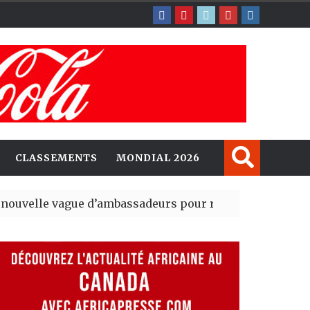
CLASSEMENTS
MONDIAL 2026
ague d’ambassadeurs pour renforcer la présence amér
sident du tout premier Sénat issu de la réforme constit