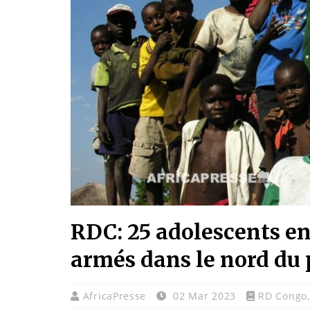
RDC: 25 adolescents e
armés dans le nord du
AfricaPresse
02 Mar 2023
RD Congo