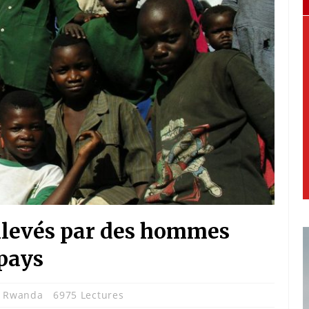
nlevés par des hommes
 pays
,
Rwanda
6975 Lectures