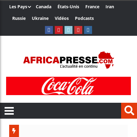
Les Pays
Canada
États-Unis
France
Iran
Russie
Ukraine
Vidéos
Podcasts
Les jeun