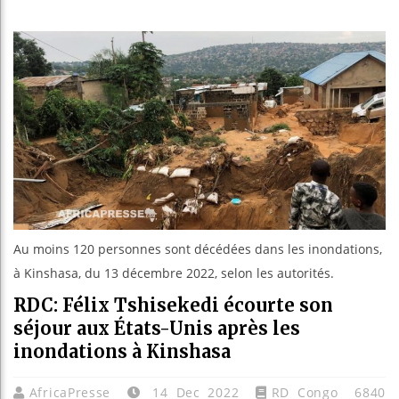
Guinée 
Réforme 
Bénin : 
Aliko D
Au moins 120 personnes sont décédées dans les inondations,
à Kinshasa, du 13 décembre 2022, selon les autorités.
RDC: Félix Tshisekedi écourte son
séjour aux États-Unis après les
inondations à Kinshasa
AfricaPresse
14 Dec 2022
RD Congo
6840