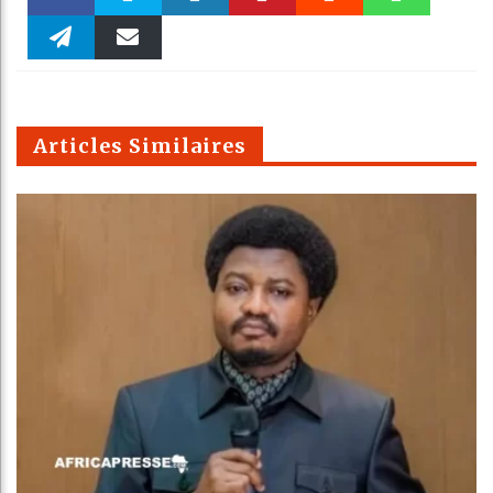
Faceboo
Twitter
linkedin
Pinteres
Reddit
WhatsAp
k
Telegra
Email
t
pt
m
Articles Similaires