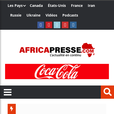
Les Pays
Canada
États-Unis
France
Iran
Russie
Ukraine
Vidéos
Podcasts
Les jeun