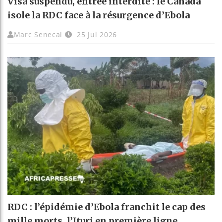
Visa suspendu, entrée interdite : le Canada
isole la RDC face à la résurgence d’Ebola
Marc Senecal
25 Jul 2026
RDC : l’épidémie d’Ebola franchit le cap des
mille morts, l’Ituri en première ligne