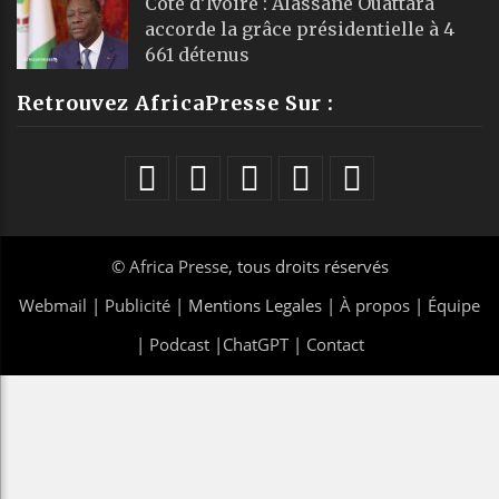
Côte d’Ivoire : Alassane Ouattara
accorde la grâce présidentielle à 4
661 détenus
Retrouvez AfricaPresse Sur :
©
Africa Presse
, tous droits réservés
Webmail
|
Publicité
| Mentions Legales |
À propos
|
Équipe
|
Podcast
|
ChatGPT
|
Contact