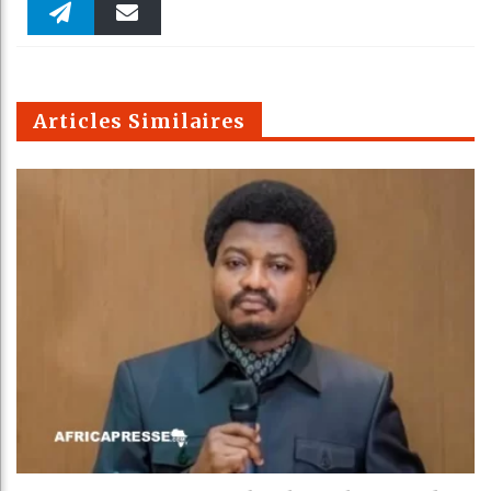
Faceboo
Twitter
linkedin
Pinteres
Reddit
WhatsAp
k
Telegra
Email
t
pt
m
Articles Similaires