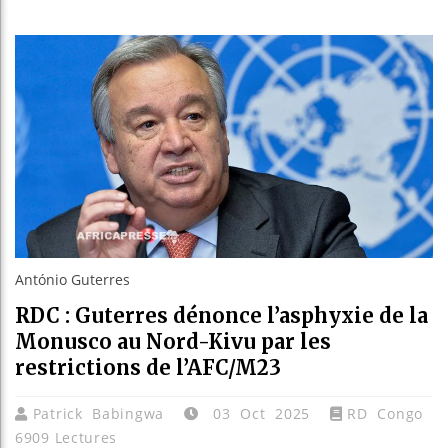
Guinée 
Réforme 
Bénin : 
Aliko Da
António Guterres
RDC : Guterres dénonce l’asphyxie de la
Monusco au Nord-Kivu par les
restrictions de l’AFC/M23
Patrick Babingwa
03 Oct 2025
RD Congo
6909 Lectures