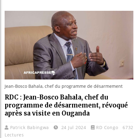
Réparati
Canada 
Reboisem
Jean-Bosco Bahala, chef du programme de désarmement
RDC : Jean-Bosco Bahala, chef du
programme de désarmement, révoqué
après sa visite en Ouganda
Patrick Babingwa
24 Jul 2024
RD Congo
6732
Lectures