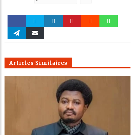
Faceboo
Twitter
linkedin
Pinteres
Reddit
WhatsAp
k
Telegra
Email
t
pt
m
Articles Similaires