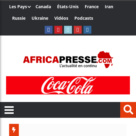
Les Pays
Canada
États-Unis
France
Iran
Russie
Ukraine
Vidéos
Podcasts
Ceuta : 