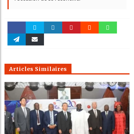
Faceboo
Twitter
linkedin
Pinteres
Reddit
WhatsAp
k
Telegra
Email
t
pt
m
Articles Similaires