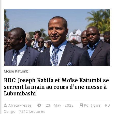
Bassirou
Côte d’Iv
Tunisie 
Ceuta : R
Moïse Katumbi
RDC: Joseph Kabila et Moïse Katumbi se
serrent la main au cours d’une messe à
Lubumbashi
AfricaPresse
23 May 2022
Politique
,
RD
Congo
7212 Lectures