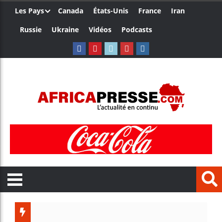
Les Pays
Canada
États-Unis
France
Iran
Russie
Ukraine
Vidéos
Podcasts
Le Camer