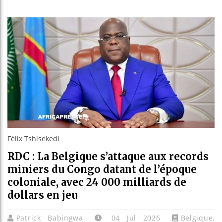
Bassirou
Côte d’I
Tunisie 
Ceuta : 
Félix Tshisekedi
RDC : La Belgique s’attaque aux records
miniers du Congo datant de l’époque
coloniale, avec 24 000 milliards de
dollars en jeu
Patrick Babingwa
04 Jul 2026
Belgique
,