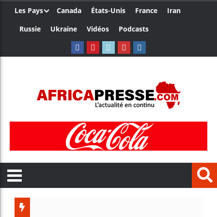
Les Pays
Canada
États-Unis
France
Iran
Russie
Ukraine
Vidéos
Podcasts
Le Camer