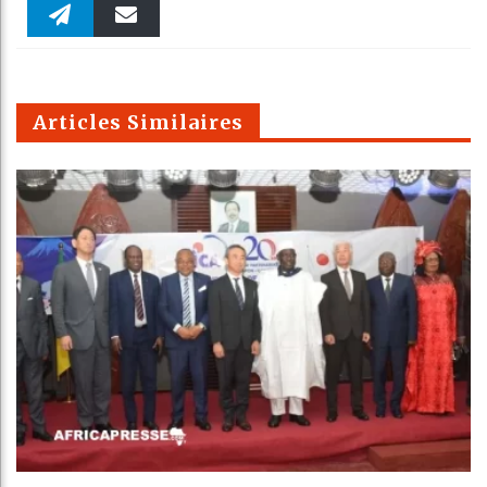
Faceboo
Twitter
linkedin
Pinteres
Reddit
WhatsAp
k
Telegra
Email
t
pt
m
Articles Similaires