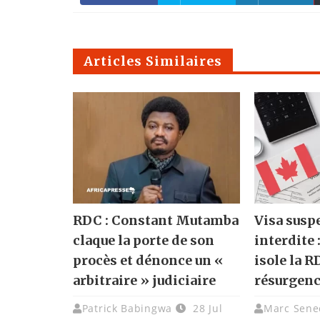
Articles Similaires
RDC : Constant Mutamba
Visa susp
claque la porte de son
interdite 
procès et dénonce un «
isole la R
arbitraire » judiciaire
résurgenc
Patrick Babingwa
28 Jul
Marc Sene