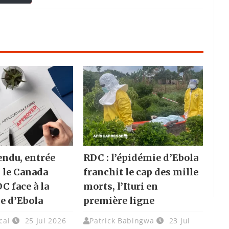
endu, entrée
RDC : l’épidémie d’Ebola
: le Canada
franchit le cap des mille
DC face à la
morts, l’Ituri en
e d’Ebola
première ligne
cal
25 Jul 2026
Patrick Babingwa
23 Jul