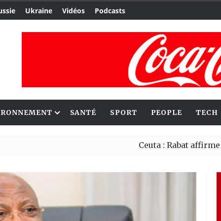
ussie
Ukraine
Vidéos
Podcasts
IRONNEMENT
SANTÉ
SPORT
PEOPLE
TECH
Ceuta : Rabat affirme avoir ale
Reboisement : l’Éthiopie établ