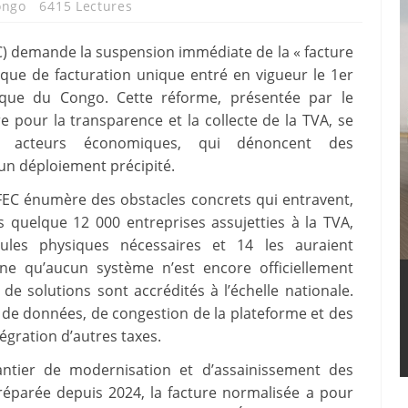
ongo
6415 Lectures
C) demande la suspension immédiate de la « facture
que de facturation unique entré en vigueur le 1er
ue du Congo. Cette réforme, présentée par le
our la transparence et la collecte de la TVA, se
s acteurs économiques, qui dénoncent des
n déploiement précipité.
 FEC énumère des obstacles concrets qui entravent,
les quelque 12 000 entreprises assujetties à la TVA,
dules physiques nécessaires et 14 les auraient
igne qu’aucun système n’est encore officiellement
e solutions sont accrédités à l’échelle nationale.
 de données, de congestion de la plateforme et des
tégration d’autres taxes.
antier de modernisation et d’assainissement des
éparée depuis 2024, la facture normalisée a pour