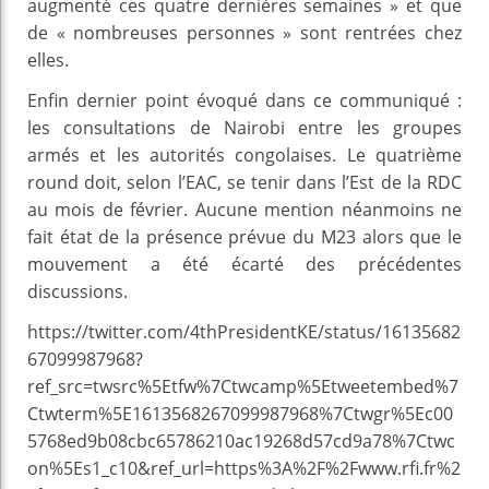
augmenté ces quatre dernières semaines » et que
de « nombreuses personnes » sont rentrées chez
elles.
Enfin dernier point évoqué dans ce communiqué :
les consultations de Nairobi entre les groupes
armés et les autorités congolaises. Le quatrième
round doit, selon l’EAC, se tenir dans l’Est de la RDC
au mois de février. Aucune mention néanmoins ne
fait état de la présence prévue du M23 alors que le
mouvement a été écarté des précédentes
discussions.
https://twitter.com/4thPresidentKE/status/16135682
67099987968?
ref_src=twsrc%5Etfw%7Ctwcamp%5Etweetembed%7
Ctwterm%5E1613568267099987968%7Ctwgr%5Ec00
5768ed9b08cbc65786210ac19268d57cd9a78%7Ctwc
on%5Es1_c10&ref_url=https%3A%2F%2Fwww.rfi.fr%2