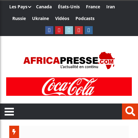
Les Pays
Canada
États-Unis
France
Iran
Russie
Ukraine
Vidéos
Podcasts
Trump no