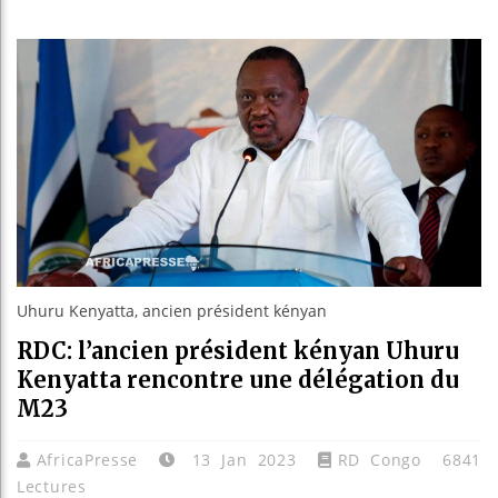
Les jeun
Guinée :
Réforme é
Bénin : 
Uhuru Kenyatta, ancien président kényan
RDC: l’ancien président kényan Uhuru
Kenyatta rencontre une délégation du
M23
AfricaPresse
13 Jan 2023
RD Congo
6841
Lectures