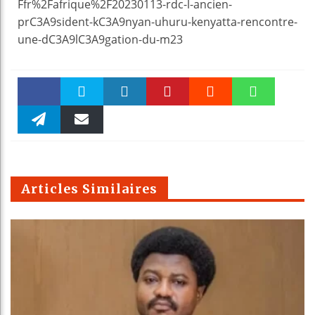
Ffr%2Fafrique%2F20230113-rdc-l-ancien-
prC3A9sident-kC3A9nyan-uhuru-kenyatta-rencontre-
une-dC3A9lC3A9gation-du-m23
Faceboo
Twitter
linkedin
Pinteres
Reddit
WhatsAp
k
Telegra
Email
t
pt
m
Articles Similaires