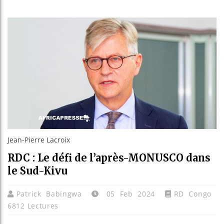
Réparati
Canada 
Reboisem
Jean-Pierre Lacroix
RDC : Le défi de l’après-MONUSCO dans
le Sud-Kivu
Patrick Babingwa
05 Feb 2024
RD Congo
6812 Lectures