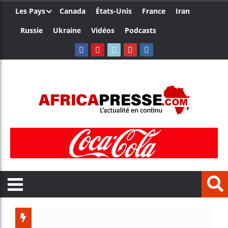
Les Pays
Canada
États-Unis
France
Iran
Russie
Ukraine
Vidéos
Podcasts
Côte d’Ivo