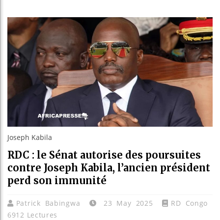
Réforme él
Bénin : Pa
Aliko Dan
Joseph Kabila
RDC : le Sénat autorise des poursuites
contre Joseph Kabila, l’ancien président
perd son immunité
Patrick Babingwa
23 May 2025
RD Congo
6912 Lectures