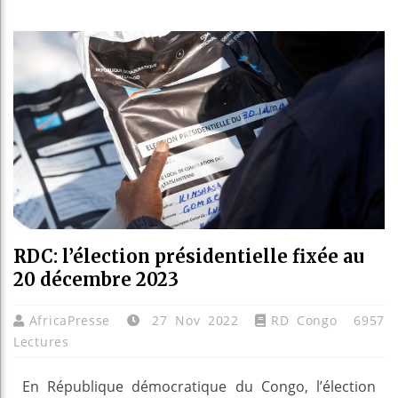
Réforme él
Bénin : P
Aliko Dan
RDC: l’élection présidentielle fixée au
20 décembre 2023
AfricaPresse
27 Nov 2022
RD Congo
6957
Lectures
En République démocratique du Congo, l’élection