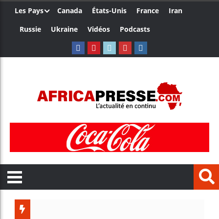
Les Pays
Canada
États-Unis
France
Iran
Russie
Ukraine
Vidéos
Podcasts
Côte d’Ivo