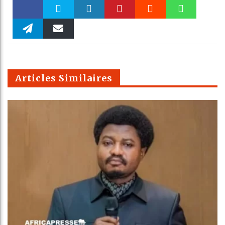
Faceboo
Twitter
linkedin
Pinteres
Reddit
WhatsAp
k
Telegra
Email
t
pt
m
Articles Similaires