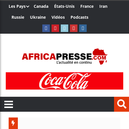
Les Pays
Canada
États-Unis
France
Iran
Russie
Ukraine
Vidéos
Podcasts
Trump nom