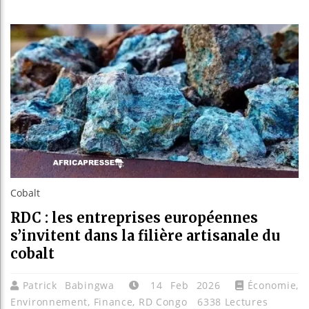
Les jeunes
Guinée : 
Réforme él
Bénin : Pa
Cobalt
RDC : les entreprises européennes
s’invitent dans la filière artisanale du
cobalt
Patrick Babingwa
14 Feb 2026
Économie
,
Environnement
,
Finance
,
RD Congo
6338 Lectures