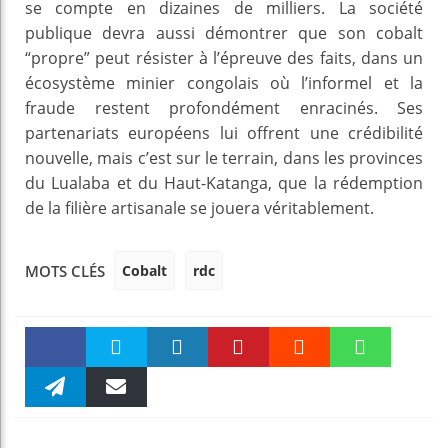
se compte en dizaines de milliers. La société
publique devra aussi démontrer que son cobalt
“propre” peut résister à l’épreuve des faits, dans un
écosystème minier congolais où l’informel et la
fraude restent profondément enracinés. Ses
partenariats européens lui offrent une crédibilité
nouvelle, mais c’est sur le terrain, dans les provinces
du Lualaba et du Haut-Katanga, que la rédemption
de la filière artisanale se jouera véritablement.
Cobalt
rdc
MOTS CLÉS
Faceboo
Twitter
linkedin
Pinteres
Reddit
WhatsAp
k
Telegra
Email
t
pt