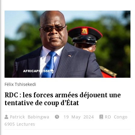
Les jeun
Guinée 
Réforme 
Bénin : 
Félix Tshisekedi
RDC : les forces armées déjouent une
tentative de coup d’État
Patrick Babingwa
19 May 2024
RD Congo
6905 Lectures