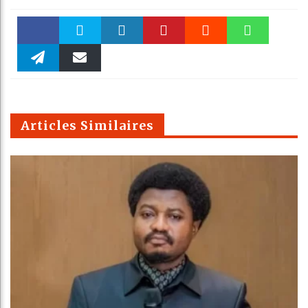
Faceboo
Twitter
linkedin
Pinteres
Reddit
WhatsAp
k
Telegra
Email
t
pt
m
Articles Similaires