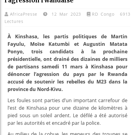
l’agression rwandaise
AfricaPresse
12 Mar 2023
RD Congo
6913
Lectures
À Kinshasa, les partis politiques de Martin
Fayulu, Moïse Katumbi et Augustin Matata
Ponyo, trois candidats à la prochaine
présidentielle, ont drainé des dizaines de milliers
de partisans samedi 11 mars à Kinshasa pour
dénoncer l’agression du pays par le Rwanda
accusé de soutenir les rebelles du M23 dans la
province du Nord-Kivu.
Les foules sont parties d’un important carrefour de
l’est de Kinshasa pour une dizaine de kilomètres à
pied sous un soleil ardent. Le défilé a été autorisé
par les autorités et encadré par la police.
Au milieu de la cohue, les meneurs des troupes se