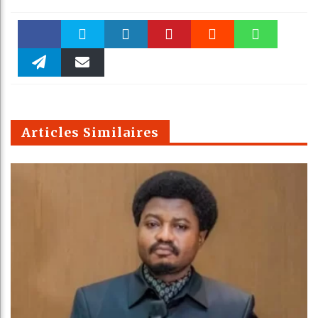
Faceboo
Twitter
linkedin
Pinteres
Reddit
WhatsAp
k
Telegra
Email
t
pt
m
Articles Similaires