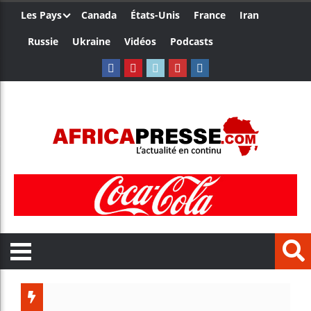
Les Pays
Canada
États-Unis
France
Iran
Russie
Ukraine
Vidéos
Podcasts
Trump n