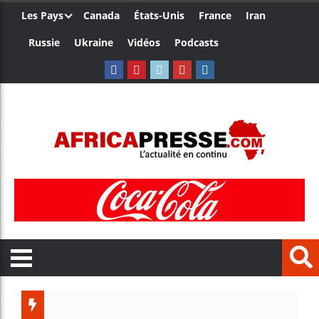
Les Pays
Canada
États-Unis
France
Iran
Russie
Ukraine
Vidéos
Podcasts
Les jeun