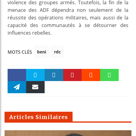
violence des groupes armés. Toutefois, la fin de la
menace des ADF dépendra non seulement de la
réussite des opérations militaires, mais aussi de la
capacité des communautés à se détourner des
influences rebelles.
beni
rdc
MOTS CLÉS
Faceboo
Twitter
linkedin
Pinteres
Reddit
WhatsAp
k
Telegra
Email
t
pt
m
Articles Similaires