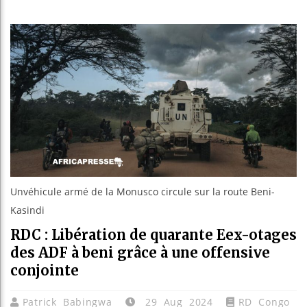
Guinée 
Réforme 
Bénin : 
Aliko Da
Unvéhicule armé de la Monusco circule sur la route Beni-
Kasindi
RDC : Libération de quarante Eex-otages
des ADF à beni grâce à une offensive
conjointe
Patrick Babingwa
29 Aug 2024
RD Congo