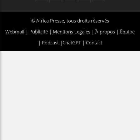
©
Africa Presse
, tous droits réservés
Webmail
|
Publicité
| Mentions Legales |
À propos
|
Équipe
|
Podcast
|
ChatGPT
|
Contact