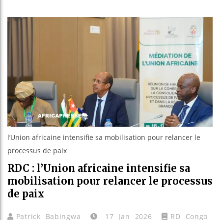
Les jeune
Guinée : 
Réforme él
Bénin : P
l’Union africaine intensifie sa mobilisation pour relancer le
processus de paix
RDC : l’Union africaine intensifie sa
mobilisation pour relancer le processus
de paix
Patrick Babingwa
17 Jan 2026
RD Congo