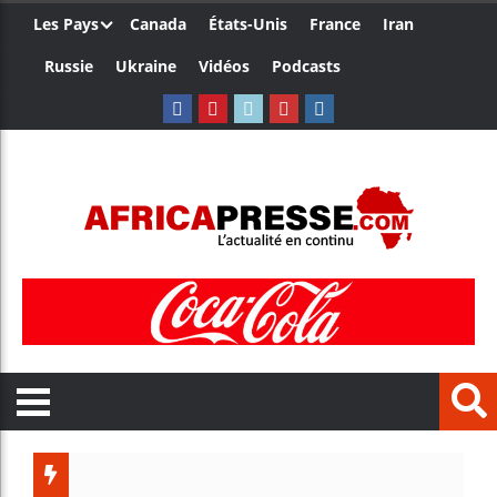
Les Pays
Canada
États-Unis
France
Iran
Russie
Ukraine
Vidéos
Podcasts
Trump nom