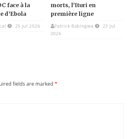
DC face à la
morts, l’Ituri en
e d’Ebola
première ligne
cal
25 Jul 2026
Patrick Babingwa
23 Jul
2026
ired fields are marked
*