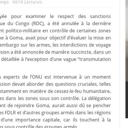
ongo
6618 Lectures
yée pour examiner le respect des sanctions
que du Congo (RDC), a été annulée à la dernière
politico-militaire en contrôle de certaines zones
ne à Goma, avait pour objectif d’évaluer la mise en
mbargo sur les armes, les interdictions de voyage
mission a été annoncée de manière succincte, dans un
détaillée à l’exception d’une vague “transmutation
des experts de l’ONU est intervenue à un moment
ssion devait aborder des questions cruciales, telles
notamment en matière de cessez-le-feu humanitaire,
les dans les zones sous son contrôle. La délégation
vant de rejoindre Goma, aurait aussi dû se pencher
es FDLR et d’autres groupes armés dans les régions
’une importance capitale, car ils touchent à la
nes sous contrôle des groupes armés.