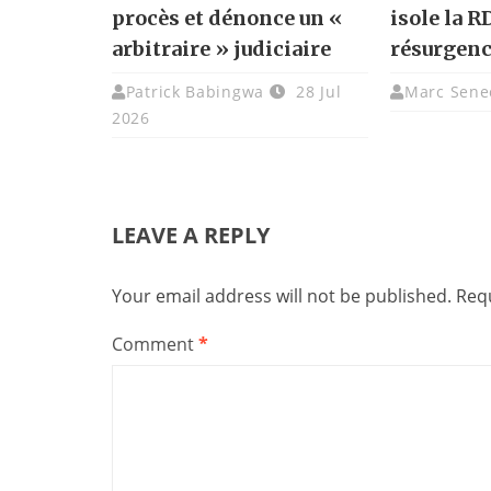
procès et dénonce un «
isole la R
arbitraire » judiciaire
résurgenc
Patrick Babingwa
28 Jul
Marc Sene
2026
LEAVE A REPLY
Your email address will not be published.
Requ
Comment
*