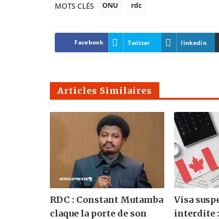
ONU
rdc
MOTS CLÉS
Facebook
Twitter
linkedin
Articles Similaires
RDC : Constant Mutamba
Visa susp
claque la porte de son
interdite 