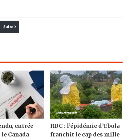
Suite
Pinterest
Reddit
Email
endu, entrée
RDC : l’épidémie d’Ebola
: le Canada
franchit le cap des mille