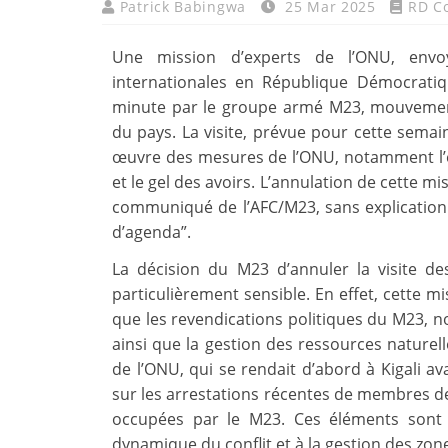
Patrick Babingwa
25 Mar 2025
RD C
Une mission d’experts de l’ONU, envo
internationales en République Démocrati
minute par le groupe armé M23, mouvement 
du pays. La visite, prévue pour cette semai
œuvre des mesures de l’ONU, notamment l’e
et le gel des avoirs. L’annulation de cette 
communiqué de l’AFC/M23, sans explication 
d’agenda”.
La décision du M23 d’annuler la visite 
particulièrement sensible. En effet, cette mi
que les revendications politiques du M23, 
ainsi que la gestion des ressources naturel
de l’ONU, qui se rendait d’abord à Kigali a
sur les arrestations récentes de membres d
occupées par le M23. Ces éléments sont d
dynamique du conflit et à la gestion des zo