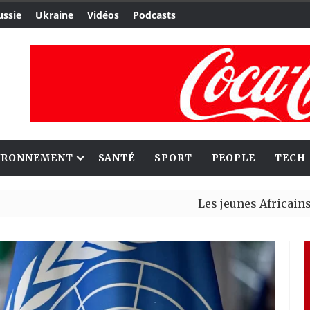
ussie
Ukraine
Vidéos
Podcasts
IRONNEMENT
SANTÉ
SPORT
PEOPLE
TECH
Les jeunes Africains retrouve
Aliko Dangote et Mark Carney 