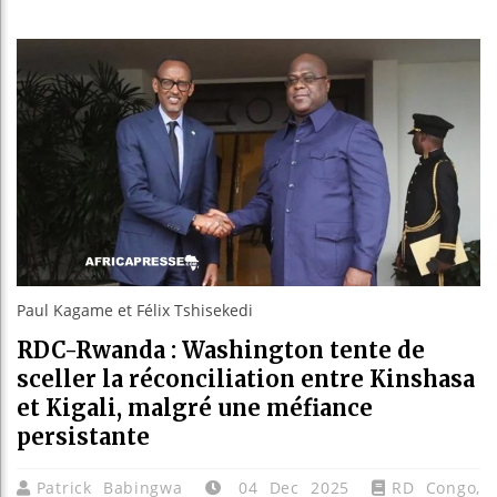
Réparation
Canada : 
Reboiseme
Paul Kagame et Félix Tshisekedi
RDC-Rwanda : Washington tente de
sceller la réconciliation entre Kinshasa
et Kigali, malgré une méfiance
persistante
Patrick Babingwa
04 Dec 2025
RD Congo
,