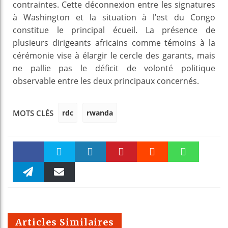
contraintes. Cette déconnexion entre les signatures
à Washington et la situation à l’est du Congo
constitue le principal écueil. La présence de
plusieurs dirigeants africains comme témoins à la
cérémonie vise à élargir le cercle des garants, mais
ne pallie pas le déficit de volonté politique
observable entre les deux principaux concernés.
rdc
rwanda
MOTS CLÉS
Faceboo
Twitter
linkedin
Pinteres
Reddit
WhatsAp
k
Telegra
Email
t
pt
m
Articles Similaires