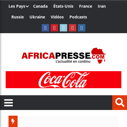
Les Pays
Canada
États-Unis
France
Iran
Russie
Ukraine
Vidéos
Podcasts
Ceuta : Ra