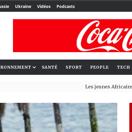
ussie
Ukraine
Vidéos
Podcasts
IRONNEMENT
SANTÉ
SPORT
PEOPLE
TECH
Les jeunes Africains retrouv
Aliko Dangote et Mark Carney