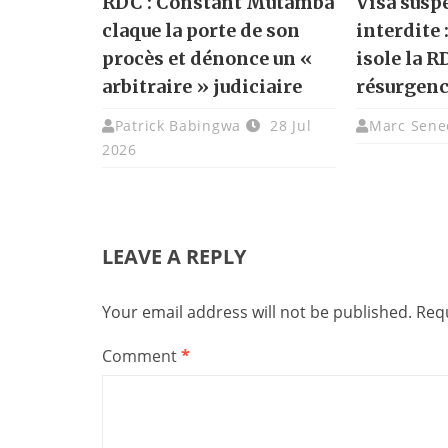
RDC : Constant Mutamba
Visa susp
claque la porte de son
interdite 
procès et dénonce un «
isole la R
arbitraire » judiciaire
résurgenc
Patrick Babingwa
28 Jul
Marc Sene
2026
LEAVE A REPLY
Your email address will not be published.
Requ
Comment
*