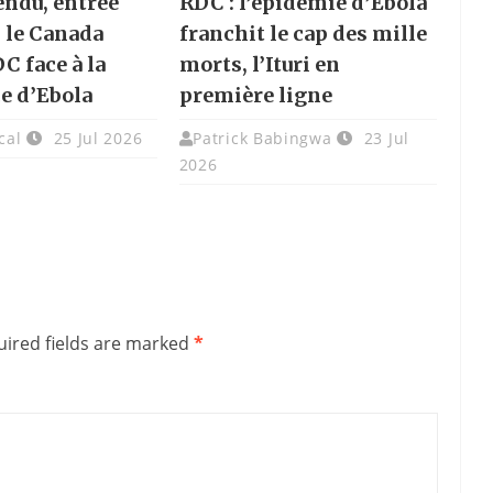
endu, entrée
RDC : l’épidémie d’Ebola
: le Canada
franchit le cap des mille
DC face à la
morts, l’Ituri en
e d’Ebola
première ligne
cal
25 Jul 2026
Patrick Babingwa
23 Jul
2026
ired fields are marked
*