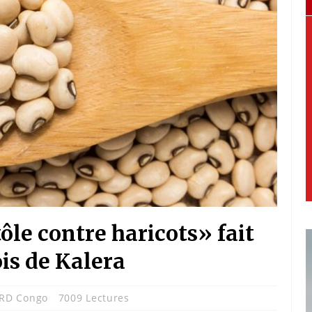
le contre haricots» fait
is de Kalera
RD Congo
7009 Lectures