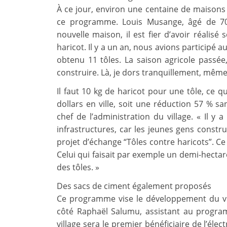
À ce jour, environ une centaine de maisons
ce programme. Louis Musange, âgé de 70 a
nouvelle maison, il est fier d’avoir réalis
haricot. Il y a un an, nous avions participé
obtenu 11 tôles. La saison agricole passé
construire. Là, je dors tranquillement, même l
Il faut 10 kg de haricot pour une tôle, ce q
dollars en ville, soit une réduction 57 % s
chef de l’administration du village. « Il 
infrastructures, car les jeunes gens const
projet d’échange “Tôles contre haricots”. Ce 
Celui qui faisait par exemple un demi-hectar
des tôles. »
Des sacs de ciment également proposés
Ce programme vise le développement du vi
côté Raphaël Salumu, assistant au program
village sera le premier bénéficiaire de l’éle