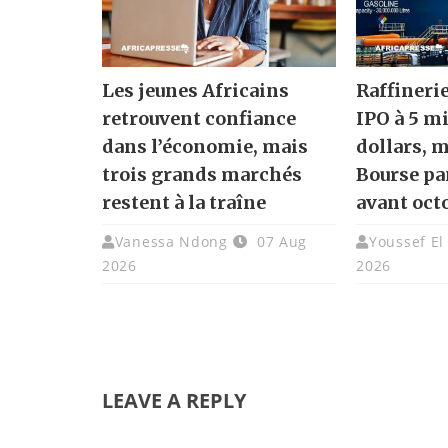
Les jeunes Africains
Raffineri
retrouvent confiance
IPO à 5 mi
dans l’économie, mais
dollars, m
trois grands marchés
Bourse pa
restent à la traîne
avant oct
Vanessa Ndong
07 Aug
Youssef El
2026
2026
LEAVE A REPLY