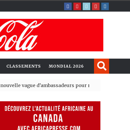
CLASSEMENTS
MONDIAL 2026
gue d’ambassadeurs pour renforcer la présence améri
ident du tout premier Sénat issu de la réforme constitu