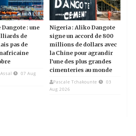
e Dangote : une
Nigeria : Aliko Dangote
lliards de
signe un accord de 800
ais pas de
millions de dollars avec
nafricaine
la Chine pour agrandir
obre
l’une des plus grandes
cimenteries au monde
 Assal
07 Aug
Pascale Tchakounte
03
Aug 2026