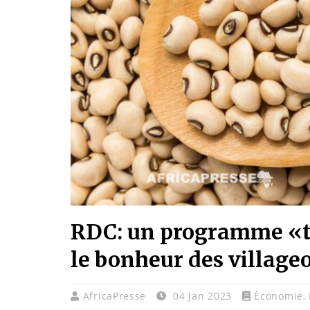
RDC: un programme «tô
le bonheur des villageo
AfricaPresse
04 Jan 2023
Économie
,