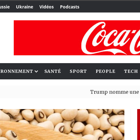
ussie
Ukraine
Vidéos
Podcasts
IRONNEMENT
SANTÉ
SPORT
PEOPLE
TECH
Trump nomme une nouvelle va
Bénin : Patrice Talon élu prés