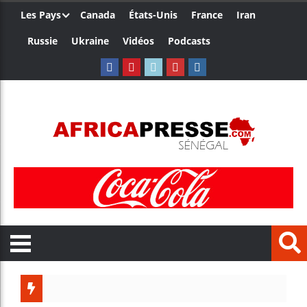
Les Pays
Canada
États-Unis
France
Iran
Russie
Ukraine
Vidéos
Podcasts
Côte d’I