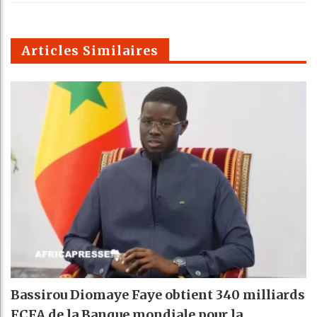
k
Telegra
Email
t
pt
m
Articles Similaires
Bassirou Diomaye Faye obtient 340 milliards
FCFA de la Banque mondiale pour la