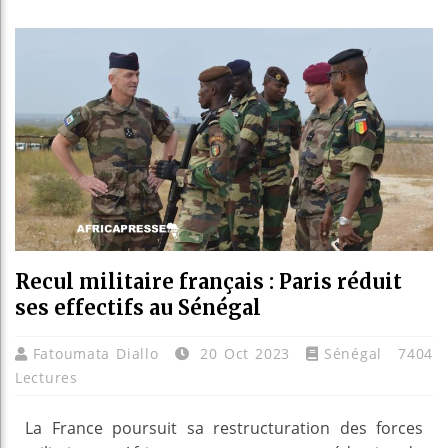
Réforme 
Bénin : 
Aliko D
Recul militaire français : Paris réduit
ses effectifs au Sénégal
Fatoumata Diallo
20 Oct 2023
Sénégal
7404
Lectures
La France poursuit sa restructuration des forces