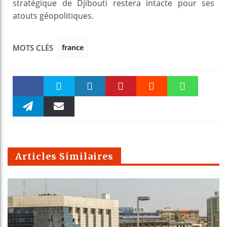
stratégique de Djibouti restera intacte pour ses
atouts géopolitiques.
france
MOTS CLÉS
Faceboo
Twitter
linkedin
Pinteres
Reddit
WhatsAp
k
Telegra
Email
t
pt
m
Articles Similaires