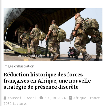
Bassirou
Côte d’I
Tunisie 
Ceuta : 
Image d'illustration
Réduction historique des forces
françaises en Afrique, une nouvelle
stratégie de présence discrète
Youssef El Assal
17 Jun 2024
Afrique
,
France
7052 Lectures