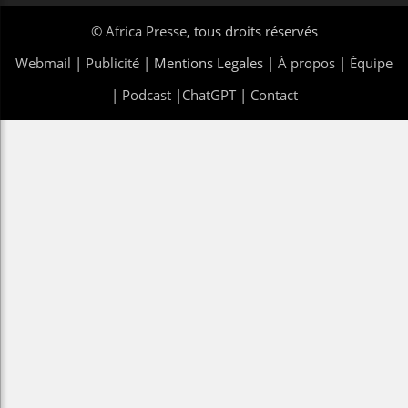
©
Africa Presse
, tous droits réservés
Webmail
|
Publicité
| Mentions Legales |
À propos
|
Équipe
|
Podcast
|
ChatGPT
|
Contact