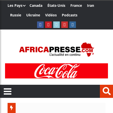
Les Pays
Canada
États-Unis
France
Iran
Russie
Ukraine
Vidéos
Podcasts
Le Camer