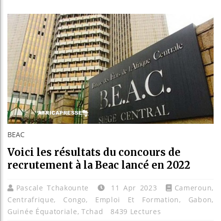
Les jeunes A
Guinée : Nim
Réforme élect
Bénin : Patr
BEAC
Voici les résultats du concours de
recrutement à la Beac lancé en 2022
Pascale Tchakounte
11 Apr 2023
Cameroun
,
Centrafrique
,
Congo
,
Emploi Et Formation
,
Gabon
,
Guinée Équatoriale
,
Tchad
8439 Lectures