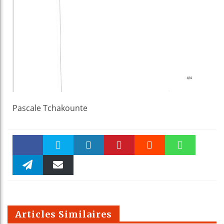
Pascale Tchakounte
Faceboo
Twitter
linkedin
Pinteres
Reddit
WhatsAp
k
Telegra
Email
t
pt
m
Articles Similaires