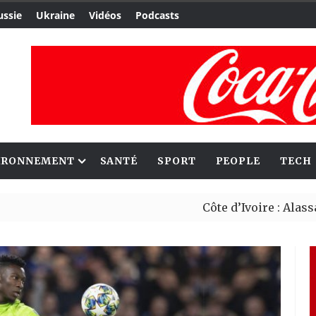
ussie
Ukraine
Vidéos
Podcasts
IRONNEMENT
SANTÉ
SPORT
PEOPLE
TECH
Côte d’Ivoire : Alassane Ouatt
Migrants : Rome et Kigali avan