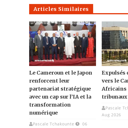
Articles Similaires
Le Cameroun et le Japon
Expulsés 
renforcent leur
vers le C
partenariat stratégique
Africains 
avec un cap sur l’IA et la
tribunaux
transformation
Pascale T
numérique
Aug 2026
Pascale Tchakounte
06