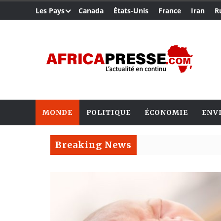
Les Pays
Canada
États-Unis
France
Iran
R
MONDE
POLITIQUE
ÉCONOMIE
ENV
Breaking News