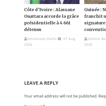
Côte d’Ivoire : Alassane
Guinée :
Ouattara accorde la grâce
franchit u
présidentielle à 4 661
signature
détenus
conventi
Fatoumata Diallo
07 Aug
Sidonie Be
2026
2026
LEAVE A REPLY
Your email address will not be published.
Requ