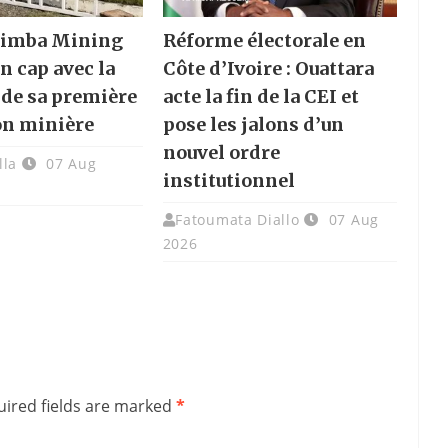
 Nimba Mining
Réforme électorale en
n cap avec la
Côte d’Ivoire : Ouattara
 de sa première
acte la fin de la CEI et
on minière
pose les jalons d’un
nouvel ordre
lla
07 Aug
institutionnel
Fatoumata Diallo
07 Aug
2026
ired fields are marked
*