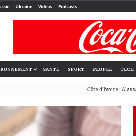
ussie
Ukraine
Vidéos
Podcasts
IRONNEMENT
SANTÉ
SPORT
PEOPLE
TECH
Côte d’Ivoire : Alassane Ouat
Migrants : Rome et Kigali ava