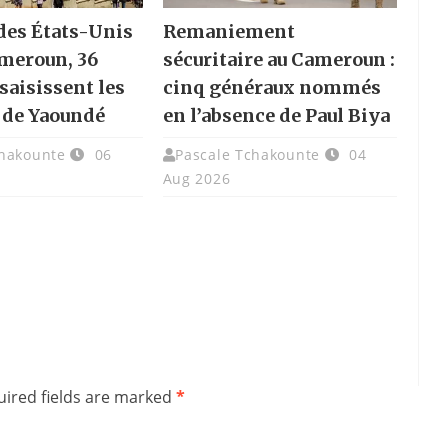
des États-Unis
Remaniement
ameroun, 36
sécuritaire au Cameroun :
saisissent les
cinq généraux nommés
 de Yaoundé
en l’absence de Paul Biya
chakounte
06
Pascale Tchakounte
04
Aug 2026
ired fields are marked
*