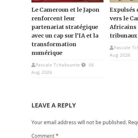
Le Cameroun et le Japon
Expulsés 
renforcent leur
vers le C
partenariat stratégique
Africains 
avec un cap sur l’IA et la
tribunaux
transformation
Pascale T
numérique
Aug 2026
Pascale Tchakounte
06
Aug 2026
LEAVE A REPLY
Your email address will not be published.
Requ
Comment
*