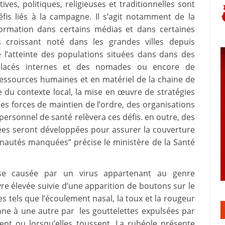
ves, politiques, religieuses et traditionnelles sont
défis liés à la campagne. Il s’agit notamment de la
formation dans certains médias et dans certaines
croissant noté dans les grandes villes depuis
 l’atteinte des populations situées dans dans des
déplacés internes et des nomades ou encore de
n ressources humaines et en matériel de la chaine de
e du contexte local, la mise en œuvre de stratégies
es forces de maintien de l’ordre, des organisations
ersonnel de santé relèvera ces défis. en outre, des
tées seront développées pour assurer la couverture
nautés manquées” précise le ministère de la Santé
se causée par un virus appartenant au genre
èvre élevée suivie d’une apparition de boutons sur le
 tels que l’écoulement nasal, la toux et la rougeur
nne à une autre par les gouttelettes expulsées par
uent ou lorsqu’elles toussent. La rubéole présente