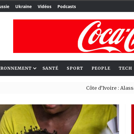
ussie
Ukraine
Vidéos
Podcasts
IRONNEMENT
SANTÉ
SPORT
PEOPLE
TECH
Côte d’Ivoire : Alassane Oua
Le Cameroun et le Japon renf