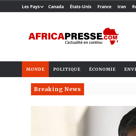
Les Pays
Canada
États-Unis
France
Iran
R
MONDE
POLITIQUE
ÉCONOMIE
ENV
Breaking News