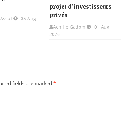
projet d’investisseurs
privés
 Assal
05 Aug
Achille Gadom
01 Aug
2026
ired fields are marked
*