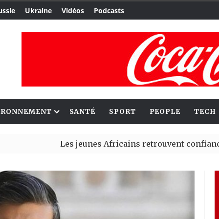
ussie
Ukraine
Vidéos
Podcasts
IRONNEMENT
SANTÉ
SPORT
PEOPLE
TECH
Les jeunes Africains retrouvent confiance dans l’
Aliko Dangote et Mark Carney explorent de nouvel