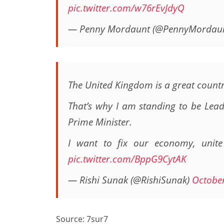
pic.twitter.com/w76rEvJdyQ
— Penny Mordaunt (@PennyMordau
The United Kingdom is a great countr
That’s why I am standing to be Lead
Prime Minister.
I want to fix our economy, unite
pic.twitter.com/BppG9CytAK
— Rishi Sunak (@RishiSunak)
October
Source: 7sur7