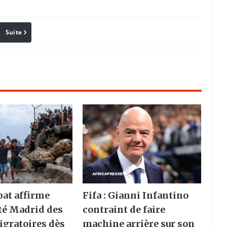
Suite
Pinterest
Reddit
Email
bat affirme
Fifa : Gianni Infantino
rté Madrid des
contraint de faire
igratoires dès
machine arrière sur son